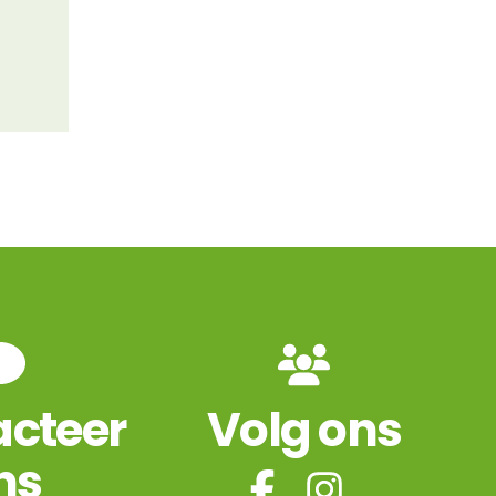
cteer
Volg ons
ns