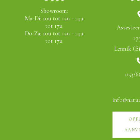
Showroom:
Ma-Di: 10u tot 12u - 14u
tot 17u
Assestee
Do-Za: 10u tot 12u - 14u
17
tot 17u
Lennik (Ei
053/6
info@natu
OFF
AANV