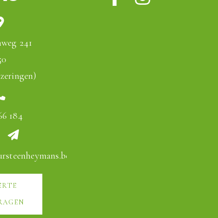
nweg 241
50
zeringen)
66 184
ursteenheymans.be
ERTE
RAGEN