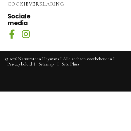
COOKIEVERKLARING
Sociale
media
©
2026
Natuursteen Heymans
I
Alle rechten voorbehouden
I
Privacybeleid
I
Sitemap
I
Site Pluss