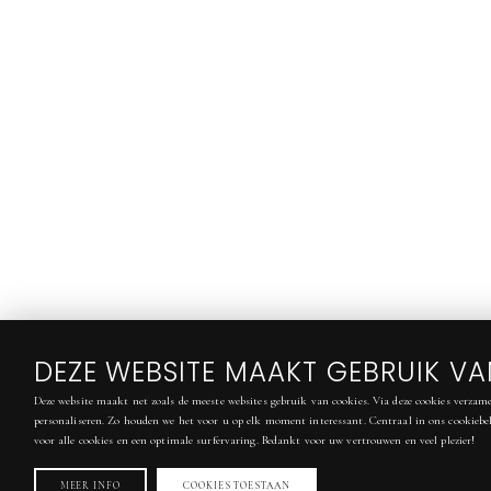
DEZE WEBSITE MAAKT GEBRUIK V
Deze website maakt net zoals de meeste websites gebruik van cookies. Via deze cookies verzame
personaliseren. Zo houden we het voor u op elk moment interessant. Centraal in ons cookiebel
voor alle cookies en een optimale surfervaring. Bedankt voor uw vertrouwen en veel plezier!
MEER INFO
COOKIES TOESTAAN