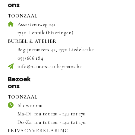
ons
TOONZAAL
Assesteenweg 241
1750
Lennik (Eizeringen)
BUREEL & ATELIER
Begijnenmeers 42, 1770 Liedekerke
053/666 184
info@natuursteenheymans.be
Bezoek
ons
TOONZAAL
Showroom:
Ma-Di: 10u tot 12u - 14u tot 17u
Do-Za: 10u tot 12u - 14u tot 17u
PRIVACYVERKLARING