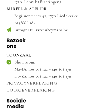
1750
Lennik (Eizeringen)
BUREEL & ATELIER
Begijnenmeers 42, 1770 Liedekerke
053/666 184
info@natuursteenheymans.be
Bezoek
ons
TOONZAAL
Showroom:
Ma-Di: 10u tot 12u - 14u tot 17u
Do-Za: 10u tot 12u - 14u tot 17u
PRIVACYVERKLARING
COOKIEVERKLARING
Sociale
media