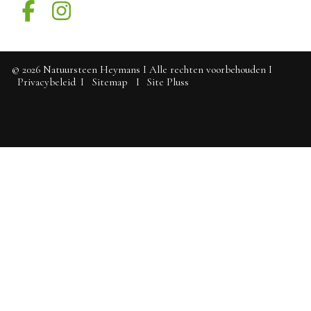
©
2026
Natuursteen Heymans
I
Alle rechten voorbehouden
I
Privacybeleid
I
Sitemap
I
Site Pluss