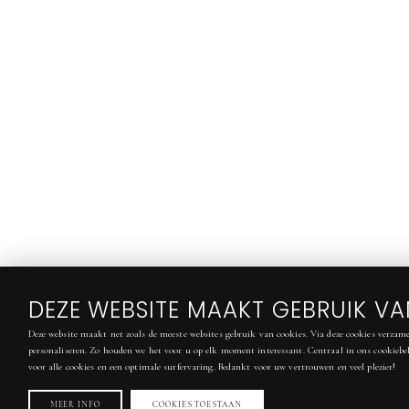
DEZE WEBSITE MAAKT GEBRUIK V
Deze website maakt net zoals de meeste websites gebruik van cookies. Via deze cookies verzame
personaliseren. Zo houden we het voor u op elk moment interessant. Centraal in ons cookiebel
voor alle cookies en een optimale surfervaring. Bedankt voor uw vertrouwen en veel plezier!
MEER INFO
COOKIES TOESTAAN