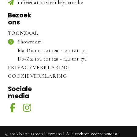
info@natuursteenheymans.be
Bezoek
ons
TOONZAAL
Showroom:
Ma-Di: 10u tot 12u - 14u tot 17u
Do-Za: 10u tot 12u - 14u tot 17u
PRIVACYVERKLARING
COOKIEVERKLARING
Sociale
media
©
2026
Natuursteen Heymans
I
Alle rechten voorbehouden
I