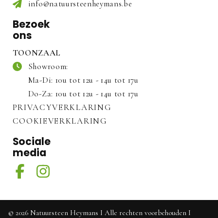
info@natuursteenheymans.be
Bezoek
ons
TOONZAAL
Showroom:
Ma-Di: 10u tot 12u - 14u tot 17u
Do-Za: 10u tot 12u - 14u tot 17u
PRIVACYVERKLARING
COOKIEVERKLARING
Sociale
media
©
2026
Natuursteen Heymans
I
Alle rechten voorbehouden
I