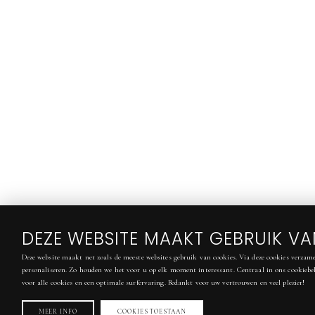
DEZE WEBSITE MAAKT GEBRUIK V
Deze website maakt net zoals de meeste websites gebruik van cookies. Via deze cookies verzame
personaliseren. Zo houden we het voor u op elk moment interessant. Centraal in ons cookiebel
voor alle cookies en een optimale surfervaring. Bedankt voor uw vertrouwen en veel plezier!
MEER INFO
COOKIES TOESTAAN