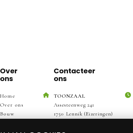
Over
Contacteer
ons
ons
Home
TOONZAAL
Over ons
Assesteenweg 241
Bouw
1750
Lennik (Eizeringen)
Interieur
BUREEL & ATELIER
Monumenten
Begijnenmeers 42, 1770