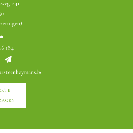
nweg 241
50
zeringen)
66 184
ursteenheymans.be
ERTE
RAGEN