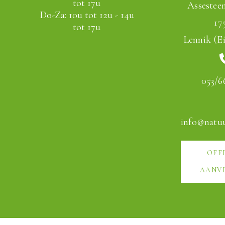
tot 17u
Assestee
Do-Za: 10u tot 12u - 14u
17
tot 17u
Lennik (Ei
053/6
info@natu
OFF
AANV