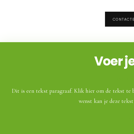
CONTACTE
Voer je 
VOER JE 
Dit is een tekst paragraaf. Klik hier om de tekst te
wenst kan je deze tekst
MEER 