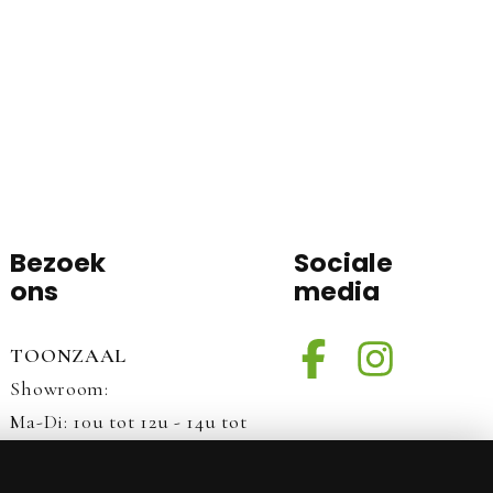
Bezoek
Sociale
ons
media
TOONZAAL
Showroom:
Ma-Di: 10u tot 12u - 14u tot
17u
Do-Za: 10u tot 12u - 14u tot