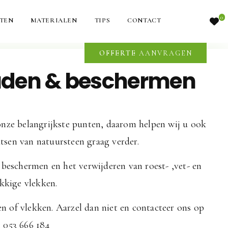
ps
0
TEN
MATERIALEN
TIPS
CONTACT
OFFERTE
AANVRAGEN
uden & beschermen
onze belangrijkste punten, daarom helpen wij u ook
atsen van natuursteen graag verder.
beschermen en het verwijderen van roest- ,vet- en
kkige vlekken.
 of vlekken. Aarzel dan niet en contacteer ons op
 053 666 184