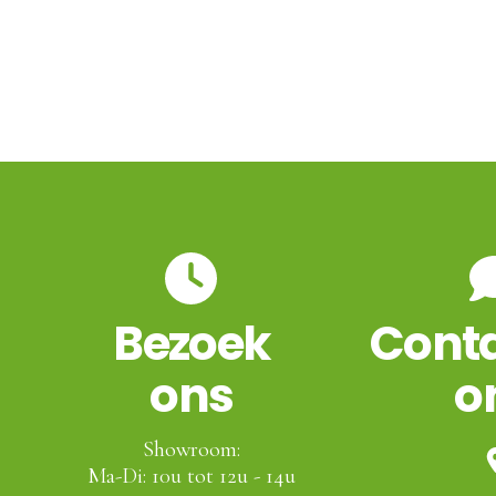
Bezoek
Conta
ons
o
Showroom:
Ma-Di: 10u tot 12u - 14u