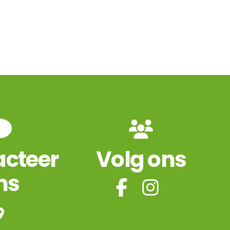
cteer
Volg ons
ns